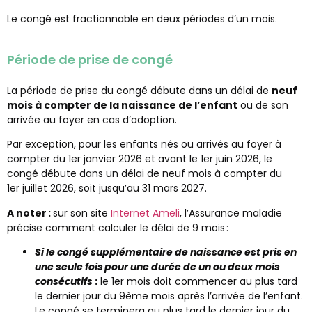
Le congé est fractionnable en deux périodes d’un mois.
Période de prise de congé
La période de prise du congé débute dans un délai de
neuf
mois à compter de la naissance de l’enfant
ou de son
arrivée au foyer en cas d’adoption.
Par exception, pour les enfants nés ou arrivés au foyer à
compter du 1
er
janvier 2026 et avant le 1
er
juin 2026, le
congé débute dans un délai de neuf mois à compter du
1
er
juillet 2026, soit jusqu’au 31 mars 2027.
A noter :
sur son site
Internet Ameli
, l’Assurance maladie
précise comment calculer le délai de 9 mois :
Si le congé supplémentaire de naissance est pris en
une seule fois
pour une durée de un ou deux mois
consécutifs
:
le 1
er
mois doit commencer au plus tard
le dernier jour du 9
ème
mois après l’arrivée de l’enfant.
Le congé se terminera au plus tard le dernier jour du