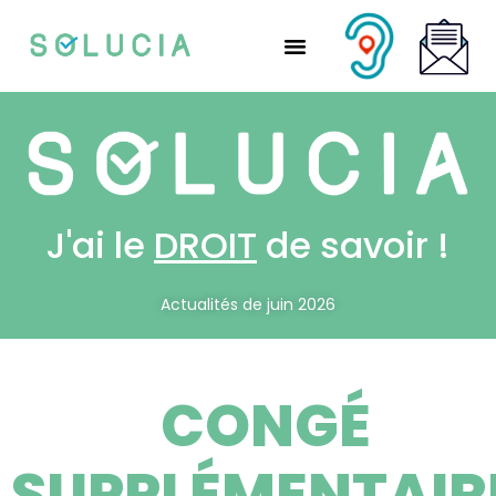
Nos solutions partenaires
Nos solutions CSE
Qui sommes-nous ?
Nous rejoindre
J'ai le
DROIT
de savoir !
Actualités de juin 2026
CONGÉ
SUPPLÉMENTAIR