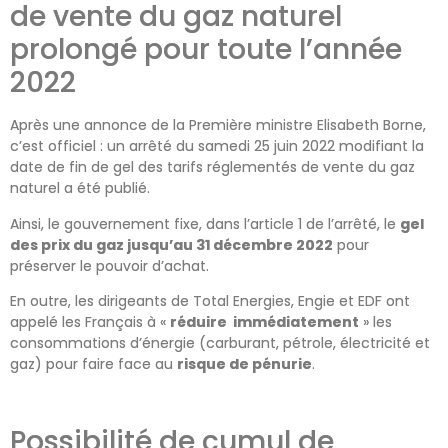
de vente du gaz naturel
prolongé
pour toute l’année
2022
Apr
è
s une annonce de la Première ministre Elisabeth Born
e,
c’est officiel : un arrêté
du
samedi
25 juin 2022 modifiant la
date de fin de gel des tarifs réglementés de vente du gaz
naturel
a été publié.
Ainsi, le gouvernement fi
xe, dans l’article 1 de l’arrêté,
le
gel
des prix
du gaz jusqu’au 31 décembre 2022
pour
préserver le pouvoir d’achat
.
En outre, l
es dirigeants de Total
Energies
,
Engie
et
EDF ont
appelé les Français à «
réduire immédiatement
» le
s
consommation
s
d
’énergie (
carburant, pétrole, électricité et
gaz
) pour faire
face au
risque de pénurie
.
Possibilité de c
umul de