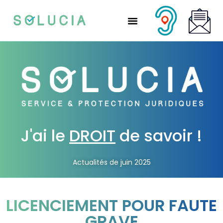
Nos solutions partenaires
Nos solutions CSE
Qui sommes-nous ?
Nous rejoindre
J'ai le
DROIT
de savoir !
Actualités de juin 2025
LICENCIEMENT POUR FAUTE
GRAVE