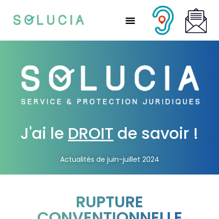
Nos solutions partenaires
Nos solutions CSE
Qui sommes-nous ?
Nous rejoindre
J'ai le
DROIT
de savoir !
Actualités de juin-juillet 2024
RUPTURE
CONVENTIONNELLE