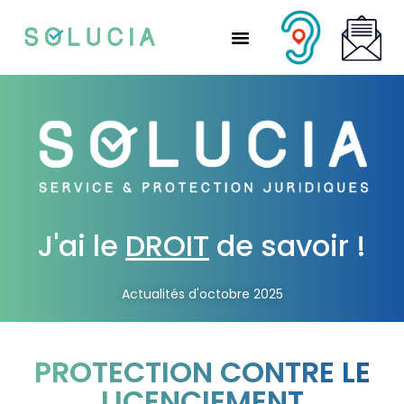
Nos solutions partenaires
Nos solutions CSE
Qui sommes-nous ?
Nous rejoindre
J'ai le
DROIT
de savoir !
Actualités d'octobre 2025
PROTECTION CONTRE LE
LICENCIEMENT