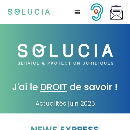
Nos solutions partenaires
Nos solutions CSE
Qui sommes-nous ?
Nous rejoindre
J'ai le
DROIT
de savoir !
Actualités juin 2025
NEWS EXPRESS