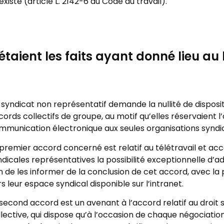
 existe (article L. 2142-6 du Code du travail).
étaient les faits ayant donné lieu au l
 syndicat non représentatif demande la nullité de disposi
cords collectifs de groupe, au motif qu’elles réservaient
mmunication électronique aux seules organisations syndi
 premier accord concerné est relatif au télétravail et ac
ndicales représentatives la possibilité exceptionnelle d’ad
n de les informer de la conclusion de cet accord, avec la po
s leur espace syndical disponible sur l’intranet.
 second accord est un avenant à l’accord relatif au droit s
lective, qui dispose qu’à l’occasion de chaque négociation 