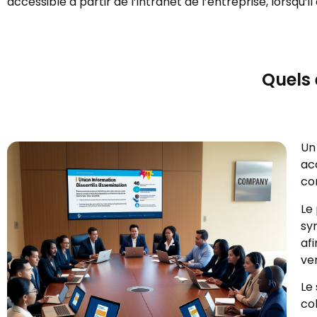
accessible à partir de l’intranet de l’entreprise, lorsqu’il
Quels 
Un
ac
co
Le
sy
afi
ver
Le
col