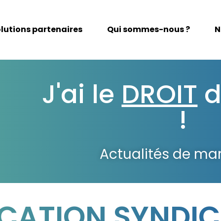
lutions partenaires
Qui sommes-nous ?
N
J'ai le
DROIT
d
!
Actualités de ma
ATION SYNDIC