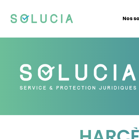
Nos so
HARCÈ