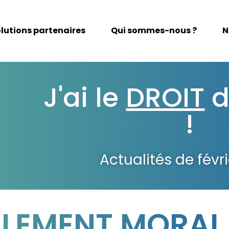
lutions partenaires
Qui sommes-nous ?
N
J'ai le
DROIT
d
!
Actualités de févr
LEMENT MORAL