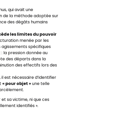
nus, qui avait une
en de la méthode adoptée sur
sance des dégâts humains
cède les limites du pouvoir
ructuration menée par les
is agissements spécifiques
t : la pression donnée au
mpte des départs dans la
ution des effectifs lors des
il est nécessaire d’identifier
nt
« pour objet »
une telle
harcèlement.
 et sa victime, ni que ces
lement identifiés ».