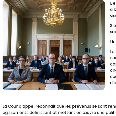
L’
à 
vi
S’e
sui
Un
La 
nu
co
ch
co
d’
La Cour d’appel reconnaît que les prévenus se sont ren
agissements définissant et mettant en œuvre une politiq