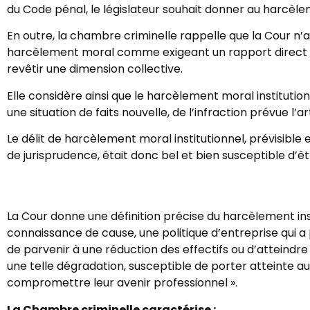
du Code pénal, le législateur souhait donner au harcèlem
En outre, la chambre criminelle rappelle que la Cour n’a 
harcèlement moral comme exigeant un rapport direct et i
revêtir une dimension collective.
Elle considère ainsi que le harcèlement moral institution
une situation de faits nouvelle, de l’infraction prévue l’a
Le délit de harcèlement moral institutionnel, prévisibl
de jurisprudence, était donc bel et bien susceptible d’
La Cour donne une définition précise du harcèlement in
connaissance de cause, une politique d’entreprise qui a p
de parvenir à une réduction des effectifs ou d’atteindre 
une telle dégradation, susceptible de porter atteinte aux
compromettre leur avenir professionnel ».
La Chambre criminelle caractérise :