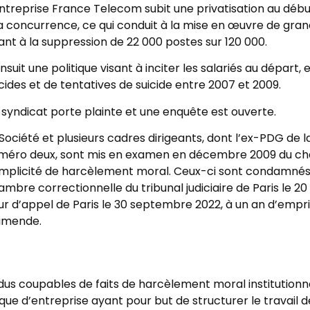
entreprise France Telecom subit une privatisation au déb
la concurrence, ce qui conduit à la mise en œuvre de gran
sant à la suppression de 22 000 postes sur 120 000.
nsuit une politique visant à inciter les salariés au départ
cides et de tentatives de suicide entre 2007 et 2009.
 syndicat porte plainte et une enquête est ouverte.
Société et plusieurs cadres dirigeants, dont l’ex-PDG de l
méro deux, sont mis en examen en décembre 2009 du ch
mplicité de harcèlement moral. Ceux-ci sont condamnés
ambre correctionnelle du tribunal judiciaire de Paris le 2
ur d’appel de Paris le 30 septembre 2022, à un an d’emp
amende.
dus coupables de faits de harcèlement moral institutionn
ue d’entreprise ayant pour but de structurer le travail d