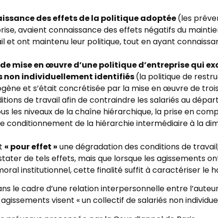
naissance des effets de la politique adoptée
(les préve
rise, avaient connaissance des effets négatifs du mainti
vail et ont maintenu leur politique, tout en ayant connais
 de mise en œuvre d’une politique d’entreprise qui ex
és non individuellement identifiés
(la politique de rest
iogène et s’était concrétisée par la mise en œuvre de tro
tions de travail afin de contraindre les salariés au dépar
tous les niveaux de la chaîne hiérarchique, la prise en co
onditionnement de la hiérarchie intermédiaire à la dimin
nt
« pour effet »
une dégradation des conditions de travail, 
tater de tels effets, mais que lorsque les agissements o
l institutionnel, cette finalité suffit à caractériser le 
ans le cadre d’une relation interpersonnelle entre l’auteur
gissements visent « un collectif de salariés non individuel