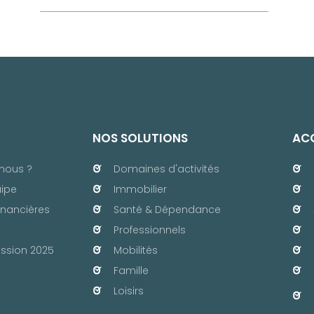
NOS SOLUTIONS
ACC
nous ?
Domaines d'activités
uipe
Immobilier
inancières
Santé & Dépendance
Professionnels
ssion 2025
Mobilités
Famille
Loisirs