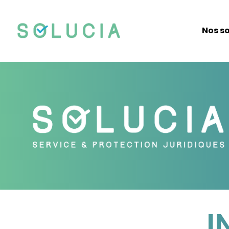
Nos so
I