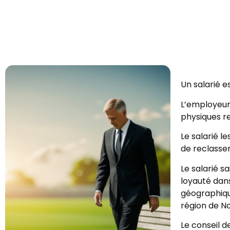
Un salarié e
L’employeur 
physiques r
Le salarié l
de reclasse
Le salarié s
loyauté dans
géographique
région de N
Le conseil 