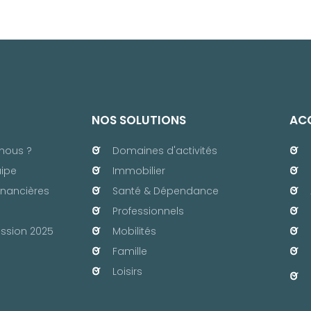
NOS SOLUTIONS
ACC
nous ?
Domaines d'activités
uipe
Immobilier
inancières
Santé & Dépendance
Professionnels
ssion 2025
Mobilités
Famille
Loisirs