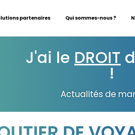
lutions partenaires
Qui sommes-nous ?
N
J'ai le
DROIT
d
!
Actualités de ma
OUTIER DE VOY