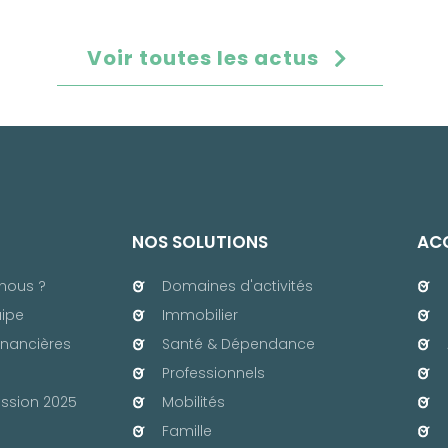
Voir toutes les actus
NOS SOLUTIONS
ACC
nous ?
Domaines d'activités
uipe
Immobilier
inancières
Santé & Dépendance
Professionnels
ssion 2025
Mobilités
Famille