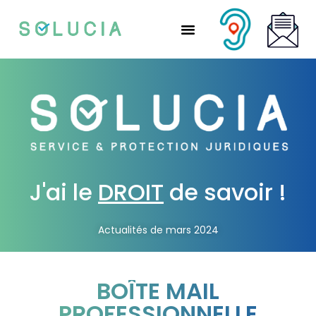
Nos solutions partenaires
Nos solutions CSE
Qui sommes-nous ?
Nous rejoindre
J'ai le
DROIT
de savoir !
Actualités de mars 2024
BOÎTE MAIL
PROFESSIONNELLE