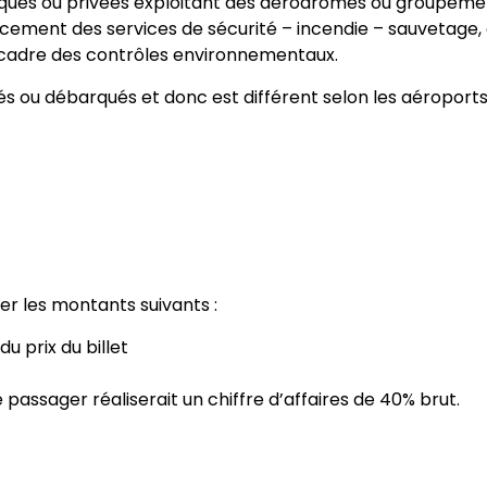
bliques ou privées exploitant des aérodromes ou groupem
ncement des services de sécurité – incendie – sauvetage, d
e cadre des contrôles environnementaux.
u débarqués et donc est différent selon les aéroports 
ger les montants suivants :
u prix du billet
passager réaliserait un chiffre d’affaires de 40% brut.