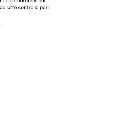
ent d’aérodromes qui
e lutte contre le péril
: