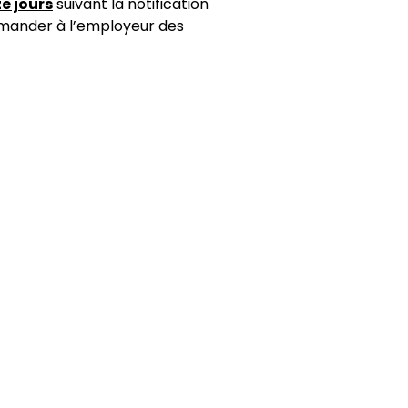
e jours
suivant la notification
emander à l’employeur des