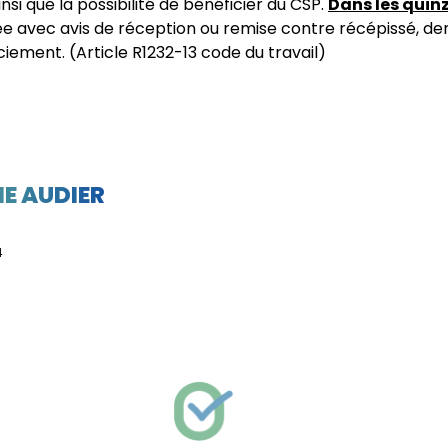
si que la possibilité de bénéficier du CSP.
Dans les quinz
dée avec avis de réception ou remise contre récépissé, d
ciement. (Article R1232-13 code du travail)
E AUDIER
4