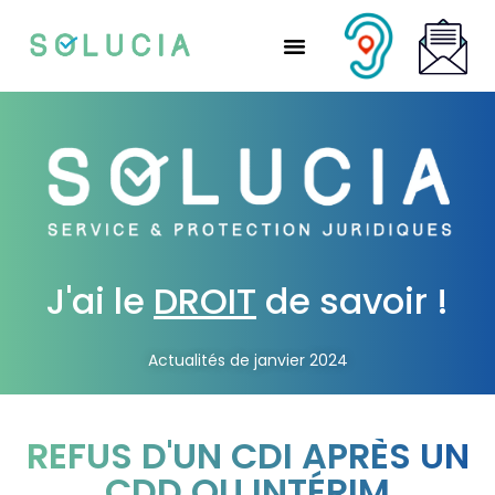
Nos solutions partenaires
Nos solutions CSE
Qui sommes-nous ?
Nous rejoindre
J'ai le
DROIT
de savoir !
Actualités de janvier 2024
REFUS D'UN CDI APRÈS UN
CDD OU INTÉRIM