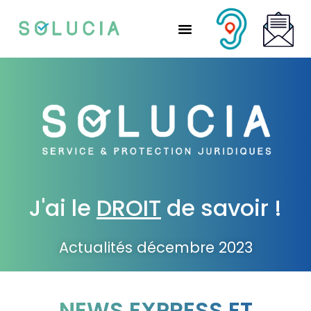
Nos solutions partenaires
Nos solutions CSE
Qui sommes-nous ?
Nous rejoindre
J'ai le
DROIT
de savoir !
Actualités décembre 2023
NEWS EXPRESS ET