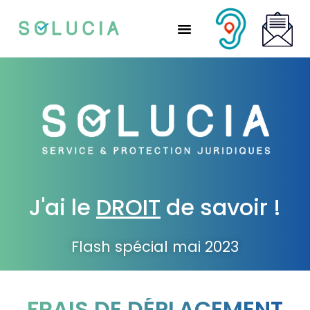
Nos solutions partenaires
Nos solutions CSE
Qui sommes-nous ?
Nous rejoindre
J'ai le
DROIT
de savoir !
Flash spécial mai 2023
FRAIS DE DÉPLACEMENT