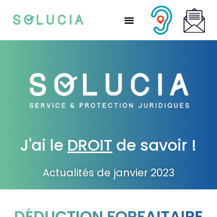
Nos solutions partenaires
Nos solutions CSE
Qui sommes-nous ?
Nous rejoindre
J'ai le
DROIT
de savoir !
Actualités de janvier 2023
DÉDUCTION FORFAITAIRE