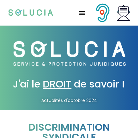
Nos solutions partenaires
Nos solutions CSE
Qui sommes-nous ?
Nous rejoindre
J'ai le
DROIT
de savoir !
Actualités d'octobre 2024
DISCRIMINATION
SYNDICALE