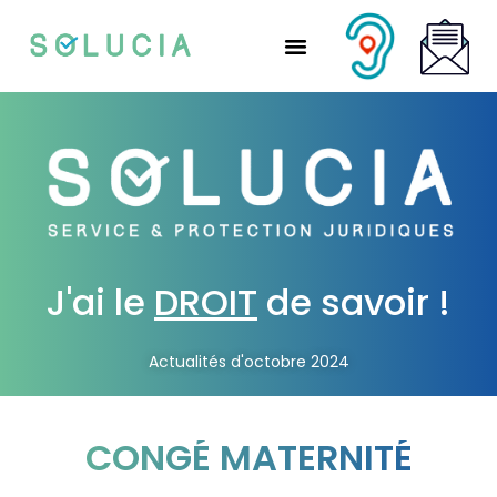
Nos solutions partenaires
Nos solutions CSE
Qui sommes-nous ?
Nous rejoindre
J'ai le
DROIT
de savoir !
Actualités d'octobre 2024
CONGÉ MATERNITÉ