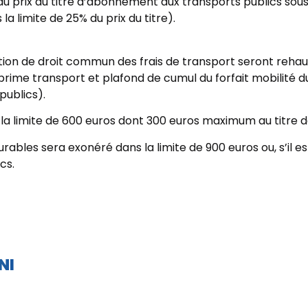
u prix du titre d’abonnement aux transports publics sousc
a limite de 25% du prix du titre).
ration de droit commun des frais de transport seront reha
 prime transport et plafond de cumul du forfait mobilité d
publics).
la limite de 600 euros dont 300 euros maximum au titre d
durables sera exonéré dans la limite de 900 euros ou, s’il e
cs.
NI