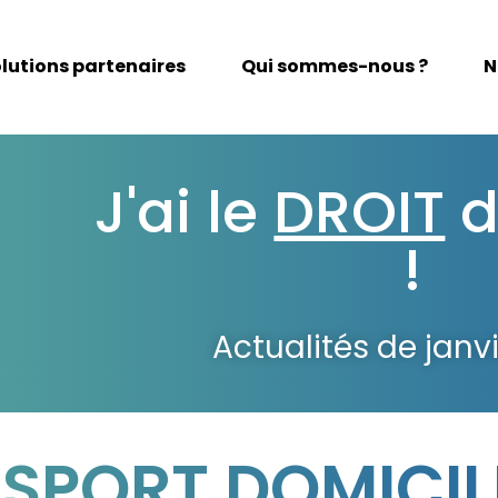
lutions partenaires
Qui sommes-nous ?
N
J'ai le
DROIT
d
!
Actualités de janv
SPORT DOMICILE