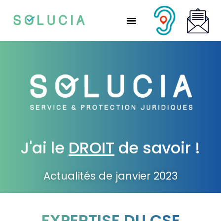
Nos solutions partenaires
Nos solutions CSE
Qui sommes-nous ?
Nous rejoindre
J'ai le
DROIT
de savoir !
Actualités de janvier 2023
EXPERTISE DU CSE