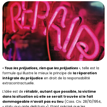
«
Tous les préjudices, rien que les préjudices
», telle est la
formule qui illustre le mieux le principe de
la réparation
intégrale du préjudice
en droit de la responsabilité
extracontractuelle.
L’idée est de
rétablir, autant que possible, la victime
dans la situation où elle se serait trouvée si le fait
dommageable n’avait pas eu lieu
(Cass. Civ. 28/10/1954,
«
statu quo ante delictum
»). Etant précisé que les