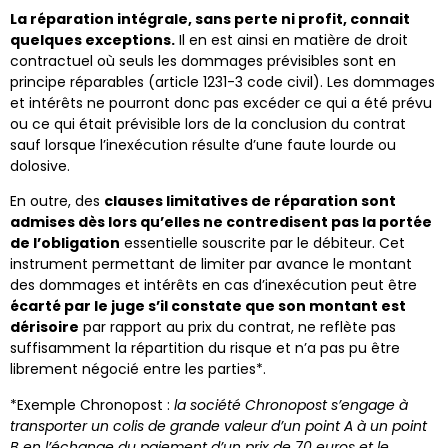
La réparation intégrale, sans perte ni profit, connait
quelques exceptions.
Il en est ainsi en matière de droit
contractuel où seuls les dommages prévisibles sont en
principe réparables (article 1231-3 code civil). Les dommages
et intérêts ne pourront donc pas excéder ce qui a été prévu
ou ce qui était prévisible lors de la conclusion du contrat
sauf lorsque l’inexécution résulte d’une faute lourde ou
dolosive.
En outre, des
clauses limitatives de réparation sont
admises dès lors qu’elles ne contredisent pas la portée
de l’obligation
essentielle souscrite par le débiteur. Cet
instrument permettant de limiter par avance le montant
des dommages et intérêts en cas d’inexécution peut être
écarté par le juge s’il constate que son montant est
dérisoire
par rapport au prix du contrat, ne reflète pas
suffisamment la répartition du risque et n’a pas pu être
librement négocié entre les parties*.
*Exemple Chronopost :
la société Chronopost s’engage à
transporter un colis de grande valeur d’un point A à un point
B en l’échange du paiement d’un prix de 70 euros et le