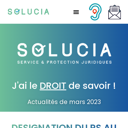
Nos solutions partenaires
Nos solutions CSE
Qui sommes-nous ?
Nous rejoindre
J'ai le
DROIT
de savoir !
Actualités de mars 2023
DESIGNATION DU RS AU